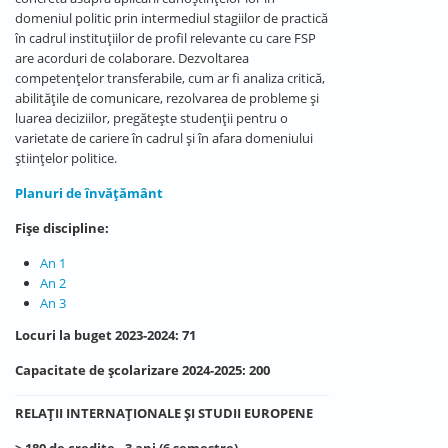
domeniul politic prin intermediul stagiilor de practică
în cadrul instituțiilor de profil relevante cu care FSP
are acorduri de colaborare. Dezvoltarea
competențelor transferabile, cum ar fi analiza critică,
abilitățile de comunicare, rezolvarea de probleme și
luarea deciziilor, pregătește studenții pentru o
varietate de cariere în cadrul și în afara domeniului
științelor politice.
Planuri de învățământ
Fișe discipline:
An 1
An 2
An 3
Locuri la buget 2023-2024: 71
Capacitate de școlarizare 2024-2025: 200
RELAŢII INTERNAŢIONALE ŞI STUDII EUROPENE
> 180 de credite - 3 ani (6 semestre)