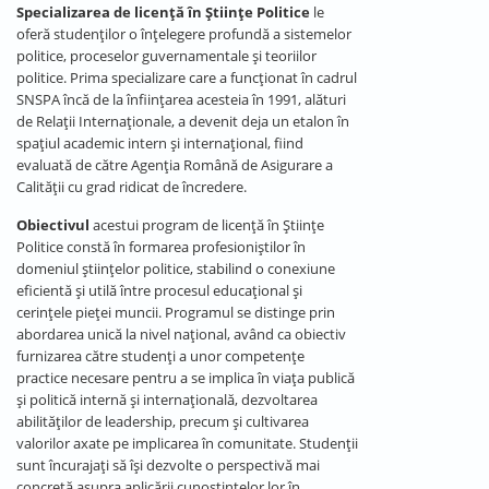
Specializarea de licență în Științe Politice
le
oferă studenților o înțelegere profundă a sistemelor
politice, proceselor guvernamentale și teoriilor
politice. Prima specializare care a funcționat în cadrul
SNSPA încă de la înființarea acesteia în 1991, alături
de Relații Internaționale, a devenit deja un etalon în
spațiul academic intern și internațional, fiind
evaluată de către Agenția Română de Asigurare a
Calității cu grad ridicat de încredere.
Obiectivul
acestui program de licență în Științe
Politice constă în formarea profesioniștilor în
domeniul științelor politice, stabilind o conexiune
eficientă și utilă între procesul educațional și
cerințele pieței muncii. Programul se distinge prin
abordarea unică la nivel național, având ca obiectiv
furnizarea către studenți a unor competențe
practice necesare pentru a se implica în viața publică
și politică internă și internațională, dezvoltarea
abilităților de leadership, precum și cultivarea
valorilor axate pe implicarea în comunitate. Studenții
sunt încurajați să își dezvolte o perspectivă mai
concretă asupra aplicării cunoștințelor lor în