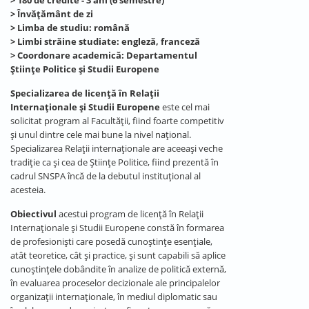
> Învățământ de zi
> Limba de studiu: română
> Limbi străine studiate: engleză, franceză
> Coordonare academică: Departamentul
Științe Politice și Studii Europene
Specializarea de licență în Relații
Internaționale și Studii Europene
este cel mai
solicitat program al Facultății, fiind foarte competitiv
și unul dintre cele mai bune la nivel național.
Specializarea Relații internaționale are aceeași veche
tradiție ca și cea de Științe Politice, fiind prezentă în
cadrul SNSPA încă de la debutul instituțional al
acesteia.
Obiectivul
acestui program de licență în Relații
Internaționale și Studii Europene constă în formarea
de profesioniști care posedă cunoștințe esențiale,
atât teoretice, cât și practice, și sunt capabili să aplice
cunoștințele dobândite în analize de politică externă,
în evaluarea proceselor decizionale ale principalelor
organizații internaționale, în mediul diplomatic sau