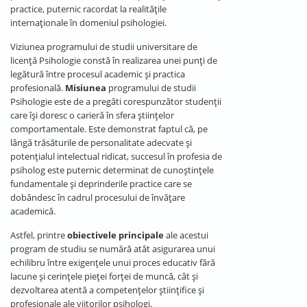
practice, puternic racordat la realitățile
internaționale în domeniul psihologiei.
Viziunea programului de studii universitare de
licență Psihologie constă în realizarea unei punți de
legătură între procesul academic și practica
profesională.
Misiunea
programului de studii
Psihologie este de a pregăti corespunzător studenții
care își doresc o carieră în sfera științelor
comportamentale. Este demonstrat faptul că, pe
lângă trăsăturile de personalitate adecvate și
potențialul intelectual ridicat, succesul în profesia de
psiholog este puternic determinat de cunoștințele
fundamentale și deprinderile practice care se
dobândesc în cadrul procesului de învățare
academică.
Astfel, printre
obiectivele principale
ale acestui
program de studiu se numără atât asigurarea unui
echilibru între exigențele unui proces educativ fără
lacune și cerințele pieței forței de muncă, cât și
dezvoltarea atentă a competențelor științifice și
profesionale ale viitorilor psihologi.