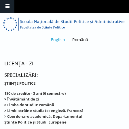
English
Română
LICENȚĂ - ZI
SPECIALIZĂRI:
ȘTIINȚE POLITICE
180 de credite - 3 ani (6 semestre)
> Învățământ de zi
> Limba de studiu: română
> Limbi străine studiate: engleză, franceză
> Coordonare academică: Departamentul
Științe Politice și Studii Europene