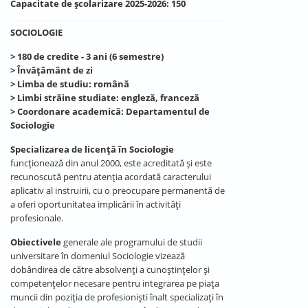
Capacitate de școlarizare 2025-2026: 150
SOCIOLOGIE
> 180 de credite - 3 ani (6 semestre)
> Învățământ de zi
> Limba de studiu: română
> Limbi străine studiate: engleză, franceză
> Coordonare academică: Departamentul de
Sociologie
Specializarea de licență în Sociologie
funcționează din anul 2000, este acreditată și este
recunoscută pentru atenția acordată caracterului
aplicativ al instruirii, cu o preocupare permanentă de
a oferi oportunitatea implicării în activități
profesionale.
Obiectivele
generale ale programului de studii
universitare în domeniul Sociologie vizează
dobândirea de către absolvenți a cunoștințelor și
competențelor necesare pentru integrarea pe piața
muncii din poziția de profesioniști înalt specializați în