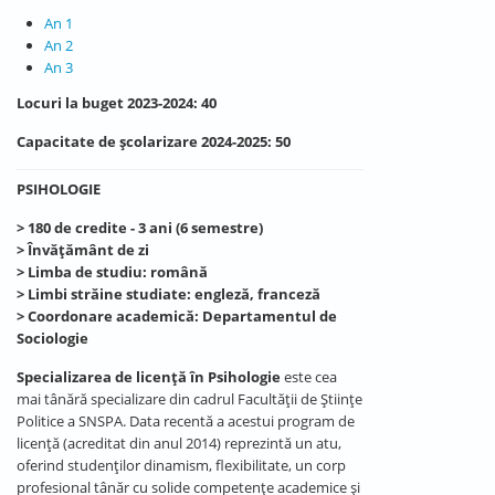
An 1
An 2
An 3
Locuri la buget 2023-2024: 40
Capacitate de școlarizare 2024-2025: 50
PSIHOLOGIE
> 180 de credite - 3 ani (6 semestre)
> Învățământ de zi
> Limba de studiu: română
> Limbi străine studiate: engleză, franceză
> Coordonare academică: Departamentul de
Sociologie
Specializarea de licență în Psihologie
este cea
mai tânără specializare din cadrul Facultății de Științe
Politice a SNSPA. Data recentă a acestui program de
licență (acreditat din anul 2014) reprezintă un atu,
oferind studenților dinamism, flexibilitate, un corp
profesional tânăr cu solide competențe academice și