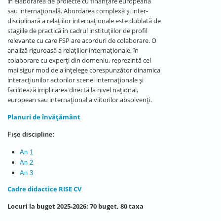
în elaborarea de proiecte cu finanțare europeană
sau internațională. Abordarea complexă și inter-
disciplinară a relațiilor internaționale este dublată de
stagiile de practică în cadrul instituțiilor de profil
relevante cu care FSP are acorduri de colaborare. O
analiză riguroasă a relațiilor internaționale, în
colaborare cu experți din domeniu, reprezintă cel
mai sigur mod de a înțelege corespunzător dinamica
interacțiunilor actorilor scenei internaționale și
facilitează implicarea directă la nivel național,
european sau internațional a viitorilor absolvenți.
Planuri de învățământ
Fișe discipline:
An 1
An 2
An 3
Cadre didactice RISE CV
Locuri la buget 2025-2026: 70 buget, 80 taxa