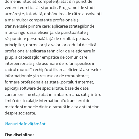
domeniul studiat, competenți atât din punct de
vedere teoretic, cât și practic. Programul de studii
urmărește, totodată, dobândirea de către absolvenți
a mai multor competențe profesionale și
transversale printre care: aplicarea strategiilor de
muncă riguroasă, eficiență, de punctualitate și
răspundere personală față de rezultat, pe baza
principiilor, normelor și a valorilor codului de etică
profesională; aplicarea tehnicilor de relaționare în
grup, a capacităților empatice de comunicare
interpersonală și de asumare de roluri specifice în
cadrul muncii în echipă; utilizarea eficientă a surselor
informaționale și a resurselor de comunicare și
formare profesională asistată (portaluri Internet,
aplicații software de specialitate, baze de date,
cursuri on-line etc.) atât în limba română, cât și într-o
limbă de circulație internațională; transferul de
metode și modele dintr-o ramură în alta a științelor
despre societate.
Planuri de învățământ
Fișe discipline: