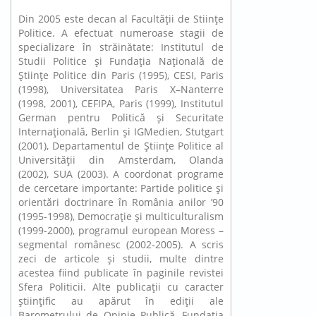
Din 2005 este decan al Facultăţii de Stiinţe
Politice. A efectuat numeroase stagii de
specializare în străinătate: Institutul de
Studii Politice şi Fundaţia Naţională de
Ştiinţe Politice din Paris (1995), CESI, Paris
(1998), Universitatea Paris X–Nanterre
(1998, 2001), CEFIPA, Paris (1999), Institutul
German pentru Politică şi Securitate
Internaţională, Berlin şi IGMedien, Stutgart
(2001), Departamentul de Ştiinţe Politice al
Universităţii din Amsterdam, Olanda
(2002), SUA (2003). A coordonat programe
de cercetare importante: Partide politice şi
orientări doctrinare în România anilor ’90
(1995-1998), Democraţie şi multiculturalism
(1999-2000), programul european Moress –
segmental românesc (2002-2005). A scris
zeci de articole şi studii, multe dintre
acestea fiind publicate în paginile revistei
Sfera Politicii. Alte publicaţii cu caracter
ştiinţific au apărut în ediţii ale
Barometrului de Opinie Publică, Fundaţia