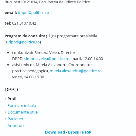
Bucuresti 0121014, Facultatea de Stiinte Politice.
email:
dppd@politice.ro
tel:
021.310.10.42
Program de consultații
(cu programare prealabila
la
dppd@politice.ro
)
conf.univ.dr Simona Velea, Director
DPPD,
simona.velea@politice.ro
, marti, 12.00-14.00
asist.univ.dr. Mirela Alexandru, Coordonator
practica pedagogica,
mirela.alexandru@politice.ro
,
vineri, 14.00-16.00
DPPD
Profil
Formare initiala
Documente utile
Parteneri
Anunturi
Download - Brosura FSP