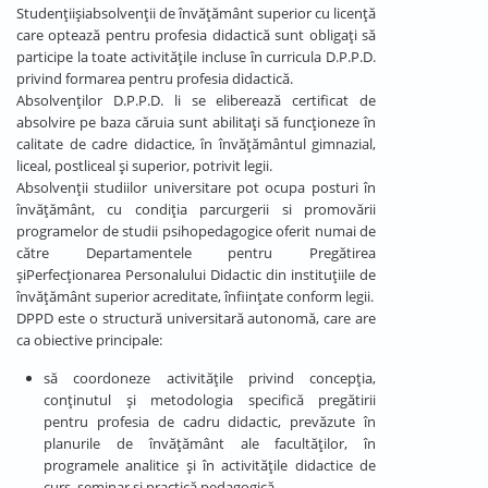
Studenţiişiabsolvenţii de învăţământ superior cu licenţă
care optează pentru profesia didactică sunt obligaţi să
participe la toate activităţile incluse în curricula D.P.P.D.
privind formarea pentru profesia didactică.
Absolvenţilor D.P.P.D. li se eliberează certificat de
absolvire pe baza căruia sunt abilitaţi să funcţioneze în
calitate de cadre didactice, în învăţământul gimnazial,
liceal, postliceal şi superior, potrivit legii.
Absolvenţii studiilor universitare pot ocupa posturi în
învăţământ, cu condiţia parcurgerii si promovării
programelor de studii psihopedagogice oferit numai de
către Departamentele pentru Pregătirea
şiPerfecţionarea Personalului Didactic din instituţiile de
învăţământ superior acreditate, înfiinţate conform legii.
DPPD este o structură universitară autonomă, care are
ca obiective principale:
să coordoneze activitățile privind concepția,
conținutul și metodologia specifică pregătirii
pentru profesia de cadru didactic, prevăzute în
planurile de învățământ ale facultăților, în
programele analitice și în activitățile didactice de
curs, seminar și practică pedagogică