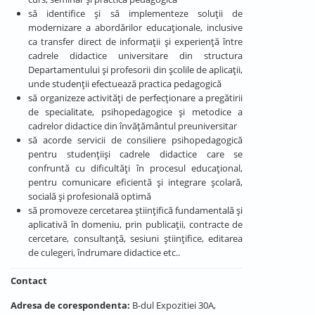
să identifice și să implementeze soluții de
modernizare a abordărilor educaționale, inclusive
ca transfer direct de informații și experiență între
cadrele didactice universitare din structura
Departamentului și profesorii din școlile de aplicații,
unde studenții efectuează practica pedagogică
să organizeze activități de perfecționare a pregătirii
de specialitate, psihopedagogice și metodice a
cadrelor didactice din învățământul preuniversitar
să acorde servicii de consiliere psihopedagogică
pentru studenţiişi cadrele didactice care se
confruntă cu dificultăţi în procesul educaţional,
pentru comunicare eficientă şi integrare şcolară,
socială şi profesională optimă
să promoveze cercetarea ştiinţifică fundamentală şi
aplicativă în domeniu, prin publicaţii, contracte de
cercetare, consultanţă, sesiuni ştiinţifice, editarea
de culegeri, îndrumare didactice etc..
Contact
Adresa de corespondenta:
B-dul Expozitiei 30A,