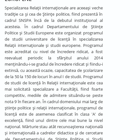
Specializarea Relații internaționale are aceeași veche
tradiție ca și cea de Științe politice, fiind prezentă în
cadrul SNSPA încă de la debutul instituțional al
acesteia. În cadrul Departamentului de Științe
Politice și Studii Europene este organizat programul
de studii universitare de licență în specializarea
Relații internaționale și studii europene. Programul
este acreditat cu nivel de încredere ridicat, a fost
reevaluat periodic la sfârșitul anului 2014
menținându-i-se gradul de încredere ridicat și fiindu-i
extinsă, cu această ocazie, capacitatea de școlarizare
de la 50 la 150 de locuri în anul I de studii. Programul
de studii de licență în Relații internaționale este cea
mai solicitată specializare a Facultății, fiind foarte
competitiv, mediile de admitere situându-se peste
nota 9 în fiecare an. În cadrul domeniului mai larg de
științe politice și relații internaționale, programul de
licență este de asemenea clasificat în clasa 'A' de
excelență, fiind unul dintre cele mai bune la nivel
național. Mărturie stau atât recunoașterea națională
și internațională a cadrelor didactice și de cercetare
ale Departamentului de Științe Politice și Studii