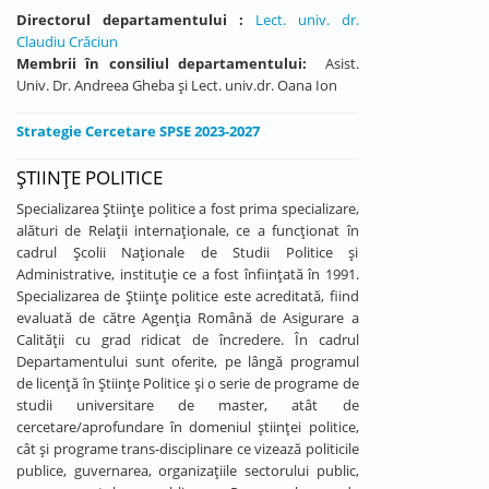
Directorul departamentului :
Lect. univ. dr.
Claudiu Crăciun
Membrii în consiliul departamentului:
Asist.
Univ. Dr. Andreea Gheba și Lect. univ.dr. Oana Ion
Strategie Cercetare SPSE 2023-2027
ȘTIINȚE POLITICE
Specializarea Științe politice a fost prima specializare,
alături de Relații internaționale, ce a funcționat în
cadrul Școlii Naționale de Studii Politice și
Administrative, instituție ce a fost înființată în 1991.
Specializarea de Științe politice este acreditată, fiind
evaluată de către Agenția Română de Asigurare a
Calității cu grad ridicat de încredere. În cadrul
Departamentului sunt oferite, pe lângă programul
de licență în Științe Politice și o serie de programe de
studii universitare de master, atât de
cercetare/aprofundare în domeniul științei politice,
cât și programe trans-disciplinare ce vizează politicile
publice, guvernarea, organizațiile sectorului public,