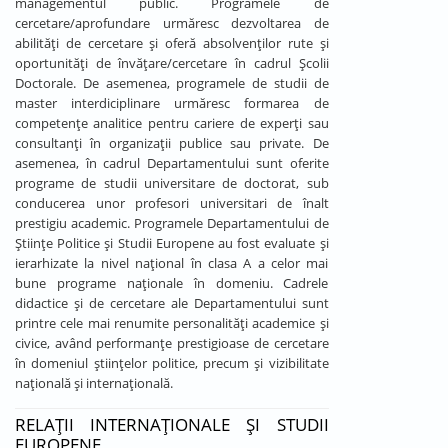
managementul public. Programele de
cercetare/aprofundare urmăresc dezvoltarea de
abilități de cercetare și oferă absolvenților rute și
oportunități de învățare/cercetare în cadrul Școlii
Doctorale. De asemenea, programele de studii de
master interdiciplinare urmăresc formarea de
competențe analitice pentru cariere de experți sau
consultanți în organizații publice sau private. De
asemenea, în cadrul Departamentului sunt oferite
programe de studii universitare de doctorat, sub
conducerea unor profesori universitari de înalt
prestigiu academic. Programele Departamentului de
Științe Politice și Studii Europene au fost evaluate și
ierarhizate la nivel național în clasa A a celor mai
bune programe naționale în domeniu. Cadrele
didactice și de cercetare ale Departamentului sunt
printre cele mai renumite personalități academice și
civice, având performanțe prestigioase de cercetare
în domeniul științelor politice, precum și vizibilitate
națională și internațională.
RELAȚII INTERNAȚIONALE ȘI STUDII
EUROPENE