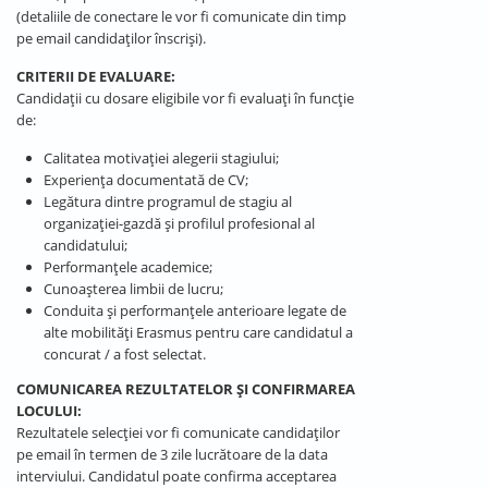
(detaliile de conectare le vor fi comunicate din timp
pe email candidaților înscriși).
CRITERII DE EVALUARE:
Candidații cu dosare eligibile vor fi evaluaţi în funcţie
de:
Calitatea motivației alegerii stagiului;
Experiența documentată de CV;
Legătura dintre programul de stagiu al
organizației-gazdă și profilul profesional al
candidatului;
Performanțele academice;
Cunoașterea limbii de lucru;
Conduita și performanțele anterioare legate de
alte mobilități Erasmus pentru care candidatul a
concurat / a fost selectat.
COMUNICAREA REZULTATELOR ȘI CONFIRMAREA
LOCULUI:
Rezultatele selecției vor fi comunicate candidaților
pe email în termen de 3 zile lucrătoare de la data
interviului. Candidatul poate confirma acceptarea