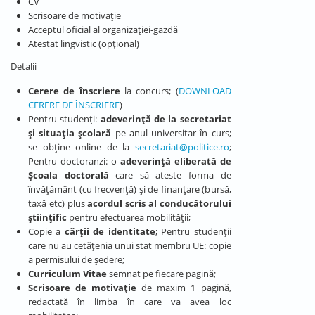
CV
Scrisoare de motivație
Acceptul oficial al organizației-gazdă
Atestat lingvistic (opțional)
Detalii
Cerere de înscriere
la concurs; (
DOWNLOAD
CERERE DE ÎNSCRIERE
)
Pentru studenți:
adeverinţă de la secretariat
și situația școlară
pe anul universitar în curs;
se obține online de la
secretariat@politice.ro
;
Pentru doctoranzi: o
adeverinţă eliberată de
Şcoala doctorală
care să ateste forma de
învăţământ (cu frecvenţă) şi de finanţare (bursă,
taxă etc) plus
acordul scris al conducătorului
științific
pentru efectuarea mobilității;
Copie a
cărții de identitate
; Pentru studenţii
care nu au cetăţenia unui stat membru UE: copie
a permisului de şedere;
Curriculum Vitae
semnat pe fiecare pagină;
Scrisoare de motivație
de maxim 1 pagină,
redactată în limba în care va avea loc