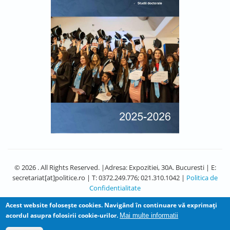
© 2026 . All Rights Reserved. |Adresa: Expozitiei, 30A. Bucuresti | E:
secretariat[at]politice.ro | T: 0372.249.776; 021.310.1042 |
Politica de
Confidentialitate
Acest website foloseşte cookies. Navigând în continuare vă exprimaţi
acordul asupra folosirii cookie-urilor.
Mai multe informatii