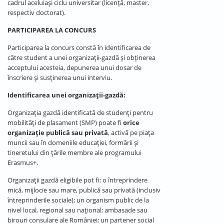
cadrul aceluiași ciclu universitar (licență, master,
respectiv doctorat).
PARTICIPAREA LA CONCURS
Participarea la concurs constă în identificarea de
către student a unei organizații-gazdă și obținerea
acceptului acesteia, depunerea unui dosar de
înscriere și susținerea unui interviu.
Identificarea unei organizații-gazdă:
Organizația gazdă identificată de studenți pentru
mobilități de plasament (SMP) poate fi
orice
organizație publică sau privată
, activă pe piața
muncii sau în domeniile educației, formării și
tineretului din țările membre ale programului
Erasmus+.
Organizații gazdă eligibile pot fi: o întreprindere
mică, mijlocie sau mare, publică sau privată (inclusiv
întreprinderile sociale); un organism public de la
nivel local, regional sau național; ambasade sau
birouri consulare ale României; un partener social