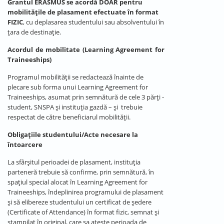
Grantul ERASMUS se acordă DOAR pentru
mobilitățile de plasament efectuate în format
FIZIC
, cu deplasarea studentului sau absolventului în
țara de destinație.
Acordul de mobilitate (Learning Agreement for
Traineeships)
Programul mobilității se redactează înainte de
plecare sub forma unui Learning Agreement for
Traineeships, asumat prin semnătură de cele 3 părţi -
student, SNSPA şi instituţia gazdă – și trebuie
respectat de către beneficiarul mobilităţii.
Obligaţiile studentului/Acte necesare la
întoarcere
La sfârşitul perioadei de plasament, instituția
parteneră trebuie să confirme, prin semnătură, în
spaţiul special alocat în Learning Agreement for
Traineeships, îndeplinirea programului de plasament
și să elibereze studentului un certificat de ședere
(Certificate of Attendance) în format fizic, semnat și
ștampilat în original, care sa ateste perioada de