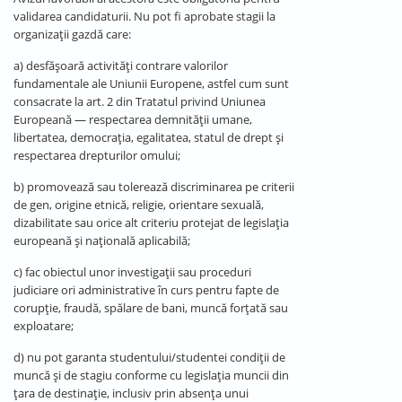
validarea candidaturii. Nu pot fi aprobate stagii la
organizații gazdă care:
a) desfășoară activități contrare valorilor
fundamentale ale Uniunii Europene, astfel cum sunt
consacrate la art. 2 din Tratatul privind Uniunea
Europeană — respectarea demnității umane,
libertatea, democrația, egalitatea, statul de drept și
respectarea drepturilor omului;
b) promovează sau tolerează discriminarea pe criterii
de gen, origine etnică, religie, orientare sexuală,
dizabilitate sau orice alt criteriu protejat de legislația
europeană și națională aplicabilă;
c) fac obiectul unor investigații sau proceduri
judiciare ori administrative în curs pentru fapte de
corupție, fraudă, spălare de bani, muncă forțată sau
exploatare;
d) nu pot garanta studentului/studentei condiții de
muncă și de stagiu conforme cu legislația muncii din
țara de destinație, inclusiv prin absența unui