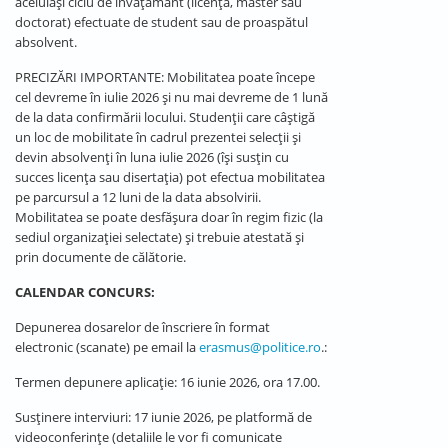
aceluiași ciclu de învățământ (licență, master sau
doctorat) efectuate de student sau de proaspătul
absolvent.
PRECIZĂRI IMPORTANTE: Mobilitatea poate începe
cel devreme în iulie 2026 și nu mai devreme de 1 lună
de la data confirmării locului. Studenții care câștigă
un loc de mobilitate în cadrul prezentei selecții și
devin absolvenți în luna iulie 2026 (își susțin cu
succes licența sau disertația) pot efectua mobilitatea
pe parcursul a 12 luni de la data absolvirii.
Mobilitatea se poate desfășura doar în regim fizic (la
sediul organizației selectate) și trebuie atestată și
prin documente de călătorie.
CALENDAR CONCURS:
Depunerea dosarelor de înscriere în format
electronic (scanate) pe email la
erasmus@politice.ro
.:
Termen depunere aplicație: 16 iunie 2026, ora 17.00.
Susținere interviuri: 17 iunie 2026, pe platformă de
videoconferințe (detaliile le vor fi comunicate