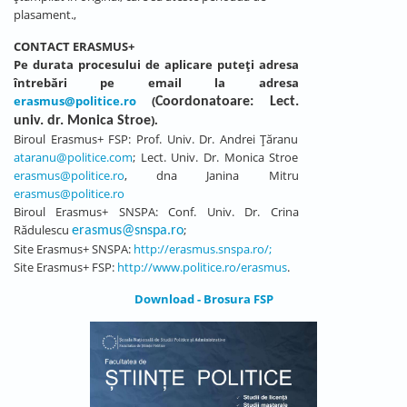
plasament.,
CONTACT ERASMUS+
Pe durata procesului de aplicare puteți adresa
întrebări pe email la adresa
erasmus@politice.ro
(
Coordonatoare: Lect.
).
univ. dr. Monica Stroe
Biroul Erasmus+ FSP: Prof. Univ. Dr. Andrei Țăranu
ataranu@politice.com
; Lect. Univ. Dr. Monica Stroe
erasmus@politice.ro
, dna Janina Mitru
erasmus@politice.ro
Biroul Erasmus+ SNSPA: Conf. Univ. Dr. Crina
Rădulescu
;
erasmus@snspa.ro
Site Erasmus+ SNSPA:
http://erasmus.snspa.ro/;
Site Erasmus+ FSP:
http://www.politice.ro/erasmus
.
Download - Brosura FSP