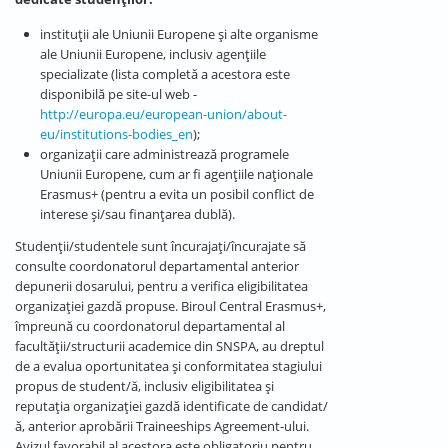
instituții ale Uniunii Europene și alte organisme
ale Uniunii Europene, inclusiv agențiile
specializate (lista completă a acestora este
disponibilă pe site-ul web -
http://europa.eu/european-union/about-
eu/institutions-bodies_en
);
organizații care administrează programele
Uniunii Europene, cum ar fi agențiile naționale
Erasmus+ (pentru a evita un posibil conflict de
interese și/sau finanțarea dublă).
Studenții/studentele sunt încurajați/încurajate să
consulte coordonatorul departamental anterior
depunerii dosarului, pentru a verifica eligibilitatea
organizației gazdă propuse. Biroul Central Erasmus+,
împreună cu coordonatorul departamental al
facultății/structurii academice din SNSPA, au dreptul
de a evalua oportunitatea și conformitatea stagiului
propus de student/ă, inclusiv eligibilitatea și
reputația organizației gazdă identificate de candidat/
ă, anterior aprobării Traineeships Agreement-ului.
Avizul favorabil al acestora este obligatoriu pentru