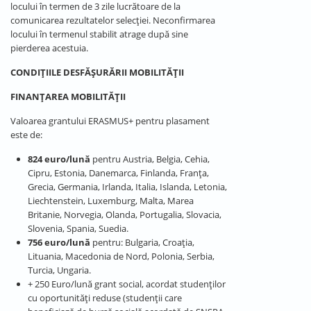
locului în termen de 3 zile lucrătoare de la
comunicarea rezultatelor selecției. Neconfirmarea
locului în termenul stabilit atrage după sine
pierderea acestuia.
CONDIȚIILE DESFĂȘURĂRII MOBILITĂȚII
FINANȚAREA MOBILITĂȚII
Valoarea grantului ERASMUS+ pentru plasament
este de:
824 euro/lună
pentru Austria, Belgia, Cehia,
Cipru, Estonia, Danemarca, Finlanda, Franţa,
Grecia, Germania, Irlanda, Italia, Islanda, Letonia,
Liechtenstein, Luxemburg, Malta, Marea
Britanie, Norvegia, Olanda, Portugalia, Slovacia,
Slovenia, Spania, Suedia.
756 euro/lună
pentru: Bulgaria, Croaţia,
Lituania, Macedonia de Nord, Polonia, Serbia,
Turcia, Ungaria.
+ 250 Euro/lună grant social, acordat studenţilor
cu oportunităţi reduse (studenții care