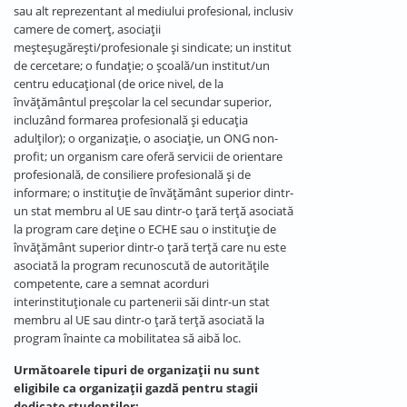
sau alt reprezentant al mediului profesional, inclusiv
camere de comerț, asociații
meșteșugărești/profesionale și sindicate; un institut
de cercetare; o fundație; o școală/un institut/un
centru educațional (de orice nivel, de la
învățământul preșcolar la cel secundar superior,
incluzând formarea profesională și educația
adulților); o organizație, o asociație, un ONG non-
profit; un organism care oferă servicii de orientare
profesională, de consiliere profesională și de
informare; o instituție de învățământ superior dintr-
un stat membru al UE sau dintr-o țară terță asociată
la program care deține o ECHE sau o instituție de
învățământ superior dintr-o țară terță care nu este
asociată la program recunoscută de autoritățile
competente, care a semnat acorduri
interinstituționale cu partenerii săi dintr-un stat
membru al UE sau dintr-o țară terță asociată la
program înainte ca mobilitatea să aibă loc.
Următoarele tipuri de organizații nu sunt
eligibile ca organizații gazdă pentru stagii
dedicate studenților: