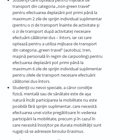
Studenții care optează pentru mijloace de
transport din categoria „non-green travel”
pentru efectuarea deplasării pot primi până la
maximum 2 zile de sprijin individual suplimentar
(pentru o zi de transport înainte de activitate și
o zi de transport după activitate) necesare
efectuării călătoriei dus – întors, iar cei care
optează pentru a utiliza mijloace de transport
din categoria „green travel” (autobuz, tren,
mașină personală în regim de carpooling) pentru
efectuarea deplasării pot primi până la
maximum 6 zile de sprijin individual suplimentar
pentru zilele de transport necesare efectuării
călătoriei dus-întors.
Studenţii cu nevoi speciale, a căror condiție
fizică, mentală sau de sănătate este de așa
natură încât participarea la mobilitate nu este
posibilă fără sprijin suplimentar, care necesită
efectuarea unei vizite pregătitoare în vederea
participării la mobilitate, precum și în cazul în
care necesită însoțitor pe durata mobilității sunt
rugați să se adreseze biroului Erasmus.