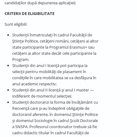
candidaților după depunerea aplicației)
CRITERII DE ELIGIBILITATE
Sunt eligibili:
Studenții înmatriculați în cadrul Facultății de
Științe Politice, cetățeni români, cetățeni ai altor
state participante la Programul Erasmus+ sau
cetățeni ai altor state decât cele participante la
Program;
Studenții din anul I licență pot participa la
selecții pentru mobilități de plasament în
condițiile în care mobilitatea se va desfășura în
anul academic respectiv;
Studenții din anul II licență și anul I master —
indiferent de momentul selecției;
Studenții doctoranzi la forma de învățământ cu
frecvență care și-au îndeplinit obligațiile de
doctorand aferente, în domeniul Științe Politice
și domeniul Sociologie în cadrul Școlii Doctorale
a SNSPA. Profesorul coordonator trebuie să fie
cadru didactic titular în cadrul Facultății de