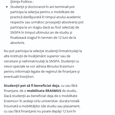
Științe Politice ;
Studenții și doctoranzii în ani terminali pot
participa la selecția pentru o mobilitate de
practică desfășurată în timpul anului academic
respectiv sau următor; proaspeții absolvenți pot
participa la un stagiu dacă au fost selectați de
SNSPA în timpul ultimului an de studiu și
finalizează stagiul în termen de 12 luni de la
absolvire.
Nu pot participa la selecție studenții înmatriculați la
alte instituții de învățământ superior sau de
cercetare și neînmatriculați la SNSPA. Studenții cu
nevoi speciale se vor adresa Biroului Erasmus+
pentru informații legate de regimul de finanțare și
eventualii însoțitori.
Studenţii pot să fi beneficiat deja
, cu sau fără
finanţare, de o
mobilitate ERASMUS
de studiu.
Dacă studenții au beneficiat deja de o mobilitate
Erasmus+ în același ciclu universitar, durata totală
însumată a mobilităților (de studiu sau plasament,
cu sau fără finanțare) nu poate depăși 12 luni în