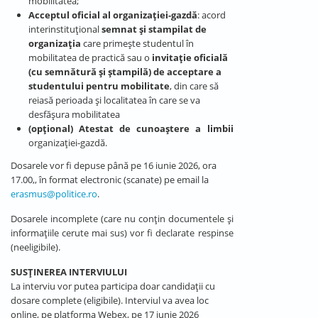
mobilitatea;
Acceptul oficial al organizației-gazdă
: acord
interinstituțional
semnat și stampilat de
organizația
care primește studentul în
mobilitatea de practică sau o
invitație oficială
(cu semnătură și ștampilă) de acceptare a
studentului pentru mobilitate
, din care să
reiasă perioada și localitatea în care se va
desfășura mobilitatea
(opțional) Atestat de cunoaștere a limbii
organizației-gazdă.
Dosarele vor fi depuse până pe 16 iunie 2026, ora
17.00,, în format electronic (scanate) pe email la
erasmus@politice.ro
.
Dosarele incomplete (care nu conțin documentele și
informațiile cerute mai sus) vor fi declarate respinse
(neeligibile).
SUSȚINEREA INTERVIULUI
La interviu vor putea participa doar candidații cu
dosare complete (eligibile). Interviul va avea loc
online, pe platforma Webex, pe 17 iunie 2026