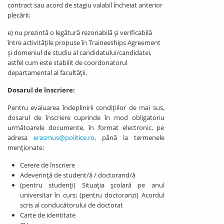
contract sau acord de stagiu valabil încheiat anterior
plecării;
e) nu prezintă o legătură rezonabilă și verificabilă
între activitățile propuse în Traineeships Agreement
și domeniul de studiu al candidatului/candidatei,
astfel cum este stabilit de coordonatorul
departamental al facultății.
Dosarul de înscriere:
Pentru evaluarea îndeplinirii condiţiilor de mai sus,
dosarul de înscriere cuprinde în mod obligatoriu
următoarele documente, în format electronic, pe
adresa
erasmus@politice.ro
, până la termenele
menționate:
Cerere de înscriere
Adeverință de student/ă / doctorand/ă
(pentru studenți) Situația școlară pe anul
universitar în curs; (pentru doctoranzi) Acordul
scris al conducătorului de doctorat
Carte de identitate