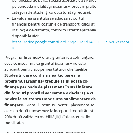
beneficiază de bursă socială acordată de SNSPA
pe perioada mobilității Erasmus+, precum și alte
categorii de studenți cu oportunități reduse).
La valoarea grantului se adaugă suportul
financiar pentru costurile de transport, calculat
în funcție de distanță, conform ratelor aplicabile
disponibile aici:
https://drive.google.com/file/d/16qal2TaXdT4lCOGIFP_AZPks1zqoHiY
u...
Programul Erasmus+ oferă granturi de cofinanţare,
ceea ce înseamnă că grantul Erasmus+ nu este
suficient pentru acoperirea tuturor cheltuielilor.
Studenţii care confirmă participarea la
programul Erasmus+ trebuie să îşi poată co-
finanţa perioada de plasament în străinătate
din fonduri proprii și vor semna o declarație cu
privire la existența unor surse suplimentare de
finanțare.
Grantul Erasmus+ pentru plasament se
alocă în două tranșe: 80% la începutul mobilității și
20% după validarea mobilității (la întoarcerea din
mobilitate).