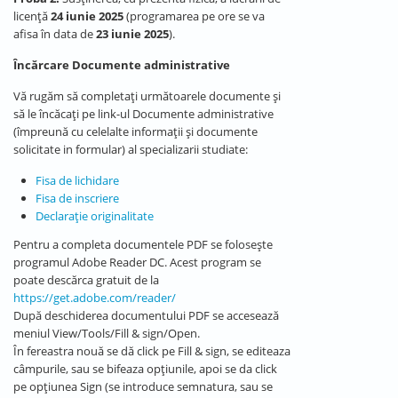
licență
24 iunie 2025
(programarea pe ore se va
afisa în data de
23 iunie 2025
).
Încărcare Documente administrative
Vă rugăm să completați următoarele documente și
să le încăcați pe link-ul Documente administrative
(împreună cu celelalte informații și documente
solicitate in formular) al specializarii studiate:
Fisa de lichidare
Fisa de inscriere
Declarație originalitate
Pentru a completa documentele PDF se folosește
programul Adobe Reader DC. Acest program se
poate descărca gratuit de la
https://get.adobe.com/reader/
După deschiderea documentului PDF se accesează
meniul View/Tools/Fill & sign/Open.
În fereastra nouă se dă click pe Fill & sign, se editeaza
câmpurile, sau se bifeaza opțiunile, apoi se da click
pe opțiunea Sign (se introduce semnatura, sau se