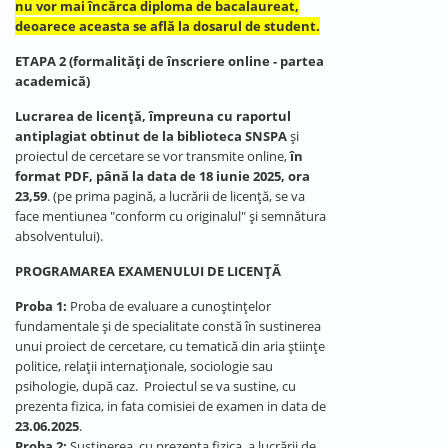
nu vor mai încărca diploma de bacalaureat,
deoarece aceasta se află la dosarul de student.
ETAPA 2 (formalități de înscriere online - partea
academică)
Lucrarea de licenţă, împreuna cu raportul
antiplagiat obtinut de la biblioteca SNSPA
și
proiectul de cercetare se vor transmite online,
în
format PDF, până la data de 18 iunie 2025, ora
23,59
. (pe prima pagină, a lucrării de licență, se va
face mentiunea "conform cu originalul" și semnătura
absolventului).
PROGRAMAREA EXAMENULUI DE LICENȚĂ
Proba 1:
Proba de evaluare a cunoștințelor
fundamentale şi de specialitate constă în sustinerea
unui proiect de cercetare, cu tematică din aria științe
politice, relații internaționale, sociologie sau
psihologie, după caz. Proiectul se va sustine, cu
prezenta fizica, in fata comisiei de examen in data de
23.06.2025
.
Proba 2:
Susținerea, cu prezenta fizica, a lucrării de