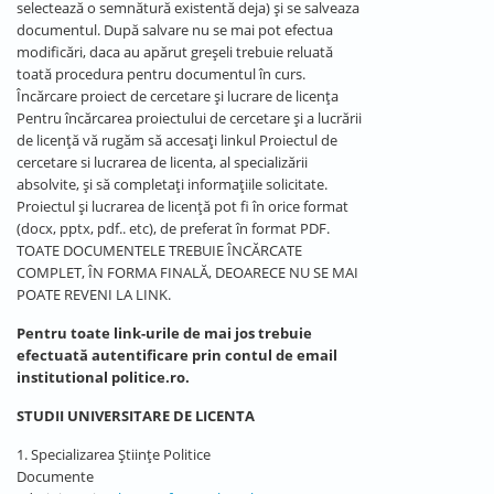
selectează o semnătură existentă deja) și se salveaza
documentul. După salvare nu se mai pot efectua
modificări, daca au apărut greșeli trebuie reluată
toată procedura pentru documentul în curs.
Încărcare proiect de cercetare și lucrare de licența
Pentru încărcarea proiectului de cercetare și a lucrării
de licență vă rugăm să accesați linkul Proiectul de
cercetare si lucrarea de licenta, al specializării
absolvite, și să completați informațiile solicitate.
Proiectul și lucrarea de licență pot fi în orice format
(docx, pptx, pdf.. etc), de preferat în format PDF.
TOATE DOCUMENTELE TREBUIE ÎNCĂRCATE
COMPLET, ÎN FORMA FINALĂ, DEOARECE NU SE MAI
POATE REVENI LA LINK.
Pentru toate link-urile de mai jos trebuie
efectuată autentificare prin contul de email
institutional politice.ro.
STUDII UNIVERSITARE DE LICENTA
1. Specializarea Științe Politice
Documente