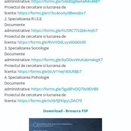
administrative:
https://forms.gle/SAk8Gg6wAaR4n46B7
Proiectul de cercetare si lucrarea de
licenta:
https://forms.gle/z1bc4ooAydBwxqbx7
2. Specializarea R.I.S.E.
Documente
administrative:
https://forms.gle/hU5RC77z2bkrAnJh7
Proiectul de cercetare si lucrarea de
licenta:
https://forms.gle/RVvVDdLvys6G66Xd9
3. Specializarea Sociologie
Documente
administrative:
https://forms.gle/byDDvxWuKabm4ogK7
Proiectul de cercetare si lucrarea de
licenta:
https://forms.gle/JsUV1Ywj183UfdJb7
4. Specializarea Psihologie
Documente
administrative:
https://forms.gle/5gyBPoDQ79z9EiVB9
Proiectul de cercetare si lucrarea de
licenta:
https://forms.gle/ivXb5JFKipyLDACY9
Download - Brosura FSP