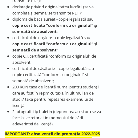
transmite PDF);
declarație privind originalitatea lucrării (se va
completa și semna; se transmite PDF);
diploma de bacalaureat - copie legalizată sau
copie certificată “conform cu originalul” și
semnată de absolvent
;
certificatul de naştere - copie legalizată sau
copie certificată “conform cu originalul” și
semnată de absolvent
;
copie C.I. certificată “conform cu originalul” de
absolvent;
certificatul de căsătorie – copie legalizată sau
copie certificată “conform cu originalul” și
semnată de absolvent;
200 RON taxa de licenţă numai pentru studenţii
care au fost în regim cu taxă, în ultimul an de
studii/ taxa pentru repetarea examenului de
licenţă.
2 fotografii tip buletin (depunerea acestora se va
face la secretariat în momentul ridicării
adeverinței de licență).
IMPORTANT: absolvenții din promoția 2022-2025