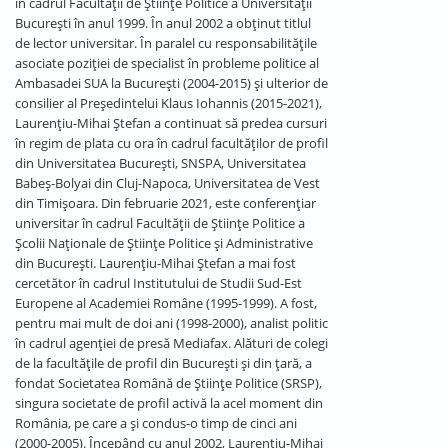
în cadrul Facultății de Științe Politice a Universității
București în anul 1999. În anul 2002 a obținut titlul
de lector universitar. În paralel cu responsabilitățile
asociate poziției de specialist în probleme politice al
Ambasadei SUA la București (2004-2015) și ulterior de
consilier al Președintelui Klaus Iohannis (2015-2021),
Laurențiu-Mihai Ștefan a continuat să predea cursuri
în regim de plata cu ora în cadrul facultăților de profil
din Universitatea București, SNSPA, Universitatea
Babeș-Bolyai din Cluj-Napoca, Universitatea de Vest
din Timișoara. Din februarie 2021, este conferențiar
universitar în cadrul Facultății de Științe Politice a
Școlii Naționale de Științe Politice și Administrative
din București. Laurenţiu-Mihai Ştefan a mai fost
cercetător în cadrul Institutului de Studii Sud-Est
Europene al Academiei Române (1995-1999). A fost,
pentru mai mult de doi ani (1998-2000), analist politic
în cadrul agenţiei de presă Mediafax. Alături de colegi
de la facultățile de profil din București și din țară, a
fondat Societatea Română de Ştiinţe Politice (SRSP),
singura societate de profil activă la acel moment din
România, pe care a şi condus-o timp de cinci ani
(2000-2005). Începând cu anul 2002, Laurențiu-Mihai