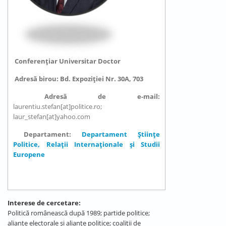
Conferențiar Universitar Doctor
Adresă birou:
Bd. Expoziției Nr. 30A, 703
Adresă de e-mail:
laurentiu.stefan[at]politice.ro;
laur_stefan[at]yahoo.com
Departament:
Departament Științe
Politice, Relații Internaționale și Studii
Europene
Interese de cercetare:
Politică românească după 1989; partide politice;
alianțe electorale și alianțe politice; coaliții de