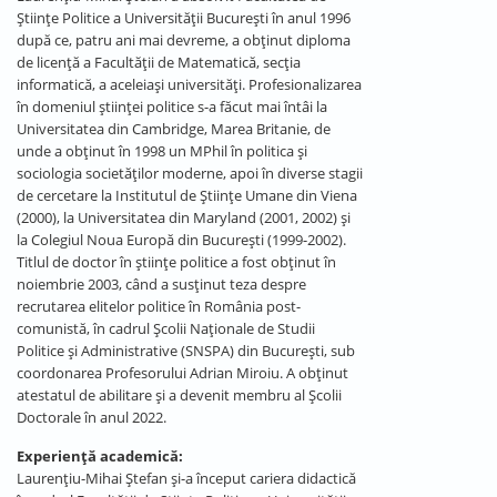
Ştiinţe Politice a Universităţii Bucureşti în anul 1996
după ce, patru ani mai devreme, a obţinut diploma
de licență a Facultăţii de Matematică, secţia
informatică, a aceleiaşi universităţi. Profesionalizarea
în domeniul ştiinţei politice s-a făcut mai întâi la
Universitatea din Cambridge, Marea Britanie, de
unde a obţinut în 1998 un MPhil în politica şi
sociologia societăţilor moderne, apoi în diverse stagii
de cercetare la Institutul de Ştiinţe Umane din Viena
(2000), la Universitatea din Maryland (2001, 2002) şi
la Colegiul Noua Europă din Bucureşti (1999-2002).
Titlul de doctor în știinţe politice a fost obținut în
noiembrie 2003, când a susținut teza despre
recrutarea elitelor politice în România post-
comunistă, în cadrul Şcolii Naţionale de Studii
Politice şi Administrative (SNSPA) din București, sub
coordonarea Profesorului Adrian Miroiu. A obținut
atestatul de abilitare și a devenit membru al Școlii
Doctorale în anul 2022.
Experiență academică:
Laurențiu-Mihai Ștefan și-a început cariera didactică