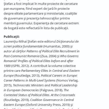
Ștefan a fost implicat în multe proiecte de cercetare
pan-europene, fiind expert de ţară în proiecte
despre elitele parlamentare şi ministeriale, coaliţiile
de guvernare şi prezenţa tehnocraţilor printre
membrii guvernului. Experiența de cercetare extrem
de bogată este reflectată în lista de publicații.
Publicații:
Laurenţiu-Mihai Ştefan este editorul
Dicţionarului de
scrieri politice fundamentale
(Humanitas, 2000) şi
autor al cărţilor
Patterns of Political Elite Recruitment in
Post-Communist Romania
(Ziua, 2004) şi
Who Governs
Romania? Profiles of Political Elites before and after
1989
(ISPRI, 2012). A contribuit la volume colective
printre care
Parliamentary Elites in Central and Eastern
Europe
(Routledge, 2013),
Political Careers in Europe:
Career Patterns in Multi-Level Systems
(Nomos Verlag,
2015),
Technocratic Ministers and Political Leadership
in European Democracies
(Palgrave, 2018),
The
Contested Status of Political Elites. At the Crossroads
(Routledge, 2019),
Coalition Governance in Central
Eastern Europe
(Oxford University Press, 2019) și