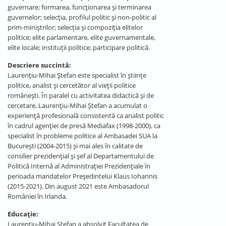
guvernare; formarea, funcționarea și terminarea
guvernelor; selecția, profilul politic și non-politic al
prim-miniștrilor; selecția și compoziția elitelor
politice; elite parlamentare, elite guvernamentale,
elite locale; instituții politice; participare politică.
Descriere succintă:
Laurenţiu-Mihai Ştefan este specialist în științe
politice, analist și cercetător al vieții politice
românești. În paralel cu activitatea didactică și de
cercetare, Laurenţiu-Mihai Ştefan a acumulat o
experiență profesională consistentă ca analist politic
în cadrul agenției de presă Mediafax (1998-2000), ca
specialist în probleme politice al Ambasadei SUA la
București (2004-2015) și mai ales în calitate de
consilier prezidențial și șef al Departamentului de
Politică Internă al Administrației Prezidențiale în
perioada mandatelor Președintelui Klaus Iohannis
(2015-2021). Din august 2021 este Ambasadorul
României în Irlanda.
Educație:
Laurenţiu-Mihai Ştefan a absolvit Facultatea de