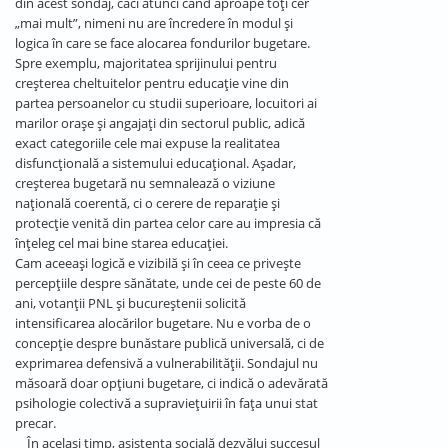
din acest sondaj, căci atunci când aproape toți cer
„mai mult”, nimeni nu are încredere în modul și
logica în care se face alocarea fondurilor bugetare.
Spre exemplu, majoritatea sprijinului pentru
creșterea cheltuitelor pentru educație vine din
partea persoanelor cu studii superioare, locuitori ai
marilor orașe și angajați din sectorul public, adică
exact categoriile cele mai expuse la realitatea
disfuncțională a sistemului educațional. Așadar,
creșterea bugetară nu semnalează o viziune
națională coerentă, ci o cerere de reparație și
protecție venită din partea celor care au impresia că
înțeleg cel mai bine starea educației.
Cam aceeași logică e vizibilă și în ceea ce privește
percepțiile despre sănătate, unde cei de peste 60 de
ani, votanții PNL și bucureștenii solicită
intensificarea alocărilor bugetare. Nu e vorba de o
concepție despre bunăstare publică universală, ci de
exprimarea defensivă a vulnerabilității. Sondajul nu
măsoară doar opțiuni bugetare, ci indică o adevărată
psihologie colectivă a supraviețuirii în fața unui stat
precar.
În același timp, asistența socială dezvălui succesul