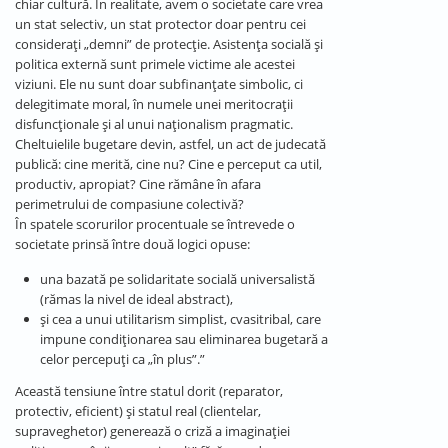
chiar cultură. În realitate, avem o societate care vrea
un stat selectiv, un stat protector doar pentru cei
considerați „demni” de protecție. Asistența socială și
politica externă sunt primele victime ale acestei
viziuni. Ele nu sunt doar subfinanțate simbolic, ci
delegitimate moral, în numele unei meritocrații
disfuncționale și al unui naționalism pragmatic.
Cheltuielile bugetare devin, astfel, un act de judecată
publică: cine merită, cine nu? Cine e perceput ca util,
productiv, apropiat? Cine rămâne în afara
perimetrului de compasiune colectivă?
În spatele scorurilor procentuale se întrevede o
societate prinsă între două logici opuse:
una bazată pe solidaritate socială universalistă
(rămas la nivel de ideal abstract),
și cea a unui utilitarism simplist, cvasitribal, care
impune condiționarea sau eliminarea bugetară a
celor percepuți ca „în plus”.”
Această tensiune între statul dorit (reparator,
protectiv, eficient) și statul real (clientelar,
supraveghetor) generează o criză a imaginației