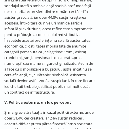
și fragilitatea rețelelor de sprijin sunt omniprezente,
sondajul arată o ambivalență socială profundă față
de solidaritate: un sfert dintre români cer tăieri în
asistența socială, iar doar 44,8% susțin creșterea
acesteia. Într-o țară cu niveluri mari de sărăcie
infantilă și excluziune, acest reflex este simptomatic
pentru prăbușirea consensului redistributiv.
În spatele acestei preferințe nu se află austeritatea
economică, ci ostilitatea morală față de anumite
categorii percepute ca „nelegitime”: romi, asistați
cronici, migranți, pensionari considerați „prea
numeroși” sau mame singure stigmatizate. Avem de-
a face cu o moralizare a bugetului, astfel încât nu se
cere eficiență, ci „curățenie” simbolică. Asistența
socială devine astfel zonă a suspiciunii, în care fiecare
leu cheltuit trebuie justificat public mai mult decât
un contract de infrastructură.
V. Politica externă: un lux perceput
Și mai grav stă situația în cazul politicii externe, unde
doar 31,4% cer creșteri, iar 24% susțin reduceri.
Această cifră ar putea părea firească într-o societate