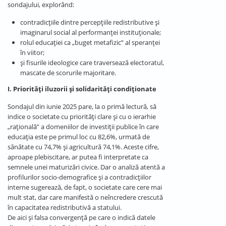
sondajului, explorând:
contradicțiile dintre percepțiile redistributive și
imaginarul social al performanței instituționale;
rolul educației ca „buget metafizic” al speranței
în viitor;
și fisurile ideologice care traversează electoratul,
mascate de scorurile majoritare.
I. Priorități iluzorii și solidarități condiționate
Sondajul din iunie 2025 pare, la o primă lectură, să
indice o societate cu priorități clare și cu o ierarhie
„rațională” a domeniilor de investiții publice în care
educația este pe primul loc cu 82,6%, urmată de
sănătate cu 74,7% și agricultură 74,1%. Aceste cifre,
aproape plebiscitare, ar putea fi interpretate ca
semnele unei maturizări civice. Dar o analiză atentă a
profilurilor socio-demografice și a contradicțiilor
interne sugerează, de fapt, o societate care cere mai
mult stat, dar care manifestă o neîncredere crescută
în capacitatea redistributivă a statului.
De aici și falsa convergență pe care o indică datele