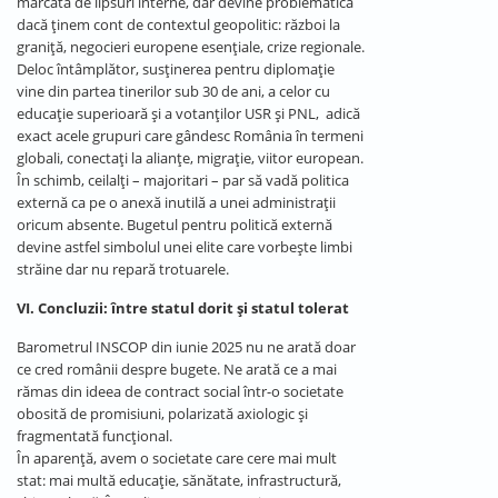
marcată de lipsuri interne, dar devine problematică
dacă ținem cont de contextul geopolitic: război la
graniță, negocieri europene esențiale, crize regionale.
Deloc întâmplător, susținerea pentru diplomație
vine din partea tinerilor sub 30 de ani, a celor cu
educație superioară și a votanților USR și PNL, adică
exact acele grupuri care gândesc România în termeni
globali, conectați la alianțe, migrație, viitor european.
În schimb, ceilalți – majoritari – par să vadă politica
externă ca pe o anexă inutilă a unei administrații
oricum absente. Bugetul pentru politică externă
devine astfel simbolul unei elite care vorbește limbi
străine dar nu repară trotuarele.
VI. Concluzii: între statul dorit și statul tolerat
Barometrul INSCOP din iunie 2025 nu ne arată doar
ce cred românii despre bugete. Ne arată ce a mai
rămas din ideea de contract social într-o societate
obosită de promisiuni, polarizată axiologic și
fragmentată funcțional.
În aparență, avem o societate care cere mai mult
stat: mai multă educație, sănătate, infrastructură,