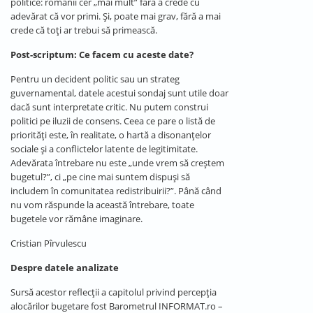
politice: românii cer „mai mult” fără a crede cu
adevărat că vor primi. Și, poate mai grav, fără a mai
crede că toți ar trebui să primească.
Post-scriptum: Ce facem cu aceste date?
Pentru un decident politic sau un strateg
guvernamental, datele acestui sondaj sunt utile doar
dacă sunt interpretate critic. Nu putem construi
politici pe iluzii de consens. Ceea ce pare o listă de
priorități este, în realitate, o hartă a disonanțelor
sociale și a conflictelor latente de legitimitate.
Adevărata întrebare nu este „unde vrem să creștem
bugetul?”, ci „pe cine mai suntem dispuși să
includem în comunitatea redistribuirii?”. Până când
nu vom răspunde la această întrebare, toate
bugetele vor rămâne imaginare.
Cristian Pîrvulescu
Despre datele analizate
Sursă acestor reflecții a capitolul privind percepția
alocărilor bugetare fost Barometrul INFORMAT.ro –