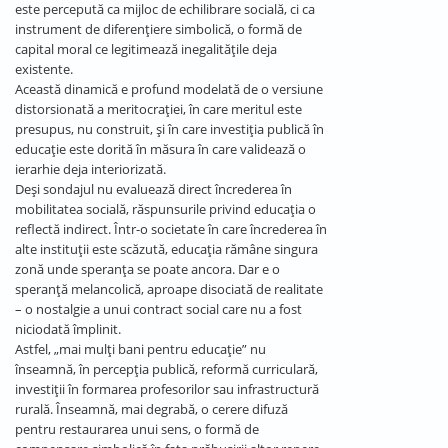
este percepută ca mijloc de echilibrare socială, ci ca
instrument de diferențiere simbolică, o formă de
capital moral ce legitimează inegalitățile deja
existente.
Această dinamică e profund modelată de o versiune
distorsionată a meritocrației, în care meritul este
presupus, nu construit, și în care investiția publică în
educație este dorită în măsura în care validează o
ierarhie deja interiorizată.
Deși sondajul nu evaluează direct încrederea în
mobilitatea socială, răspunsurile privind educația o
reflectă indirect. Într-o societate în care încrederea în
alte instituții este scăzută, educația rămâne singura
zonă unde speranța se poate ancora. Dar e o
speranță melancolică, aproape disociată de realitate
– o nostalgie a unui contract social care nu a fost
niciodată împlinit.
Astfel, „mai mulți bani pentru educație” nu
înseamnă, în percepția publică, reformă curriculară,
investiții în formarea profesorilor sau infrastructură
rurală. Înseamnă, mai degrabă, o cerere difuză
pentru restaurarea unui sens, o formă de