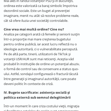
Mai ales în rândul votanților PSD și în București,
ordinea este valorizată ca baraj simbolic împotriva
dezordinii sociale. Este un buget al prevenției
imaginare, menit nu atât să rezolve probleme reale,
cât să ofere iluzia unei societăți controlabile.
Cine vrea mai multă ordine? Cine nu?
Analiza pe categorii arată că femeile și seniorii susțin
într-o proporție mai mare creșterea bugetului
pentru ordine publică, iar acest lucru reflectă nu o
ideologie autoritară, ci o vulnerabilitate percepută.
Pe de altă parte, tinerii, utilizatorii de TikTok și
votanții USR/AUR sunt mai reticenți. Aceștia văd
probabil în instituțiile de ordine un potențial abuziv,
o formă de control sau de conservare a status quo-
ului. Astfel, sondajul configurează o fractură tăcută
între generații și imaginarul autorității, care poate
deveni politic în contexte de criză.
IV. Bugete sacrificate: asistența socială și
politica externă sub semnul delegitimării
Într-un moment în care criza costului vieții, migrația