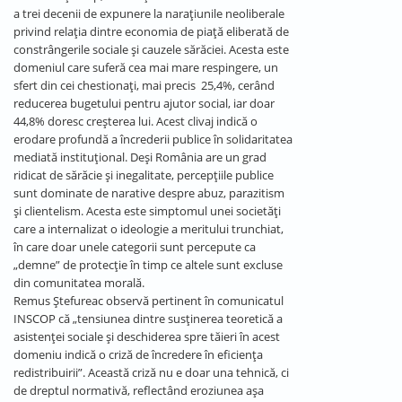
a trei decenii de expunere la narațiunile neoliberale
privind relația dintre economia de piață eliberată de
constrângerile sociale și cauzele sărăciei. Acesta este
domeniul care suferă cea mai mare respingere, un
sfert din cei chestionați, mai precis 25,4%, cerând
reducerea bugetului pentru ajutor social, iar doar
44,8% doresc creșterea lui. Acest clivaj indică o
erodare profundă a încrederii publice în solidaritatea
mediată instituțional. Deși România are un grad
ridicat de sărăcie și inegalitate, percepțiile publice
sunt dominate de narative despre abuz, parazitism
și clientelism. Acesta este simptomul unei societăți
care a internalizat o ideologie a meritului trunchiat,
în care doar unele categorii sunt percepute ca
„demne” de protecție în timp ce altele sunt excluse
din comunitatea morală.
Remus Ștefureac observă pertinent în comunicatul
INSCOP că „tensiunea dintre susținerea teoretică a
asistenței sociale și deschiderea spre tăieri în acest
domeniu indică o criză de încredere în eficiența
redistribuirii”. Această criză nu e doar una tehnică, ci
de dreptul normativă, reflectând eroziunea așa