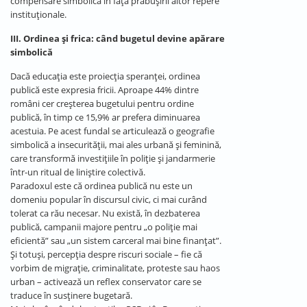
compensare simbolică în fața prăbușirii altor repere
instituționale.
III. Ordinea și frica: când bugetul devine apărare
simbolică
Dacă educația este proiecția speranței, ordinea
publică este expresia fricii. Aproape 44% dintre
români cer creșterea bugetului pentru ordine
publică, în timp ce 15,9% ar prefera diminuarea
acestuia. Pe acest fundal se articulează o geografie
simbolică a insecurității, mai ales urbană și feminină,
care transformă investițiile în poliție și jandarmerie
într-un ritual de liniștire colectivă.
Paradoxul este că ordinea publică nu este un
domeniu popular în discursul civic, ci mai curând
tolerat ca rău necesar. Nu există, în dezbaterea
publică, campanii majore pentru „o poliție mai
eficientă” sau „un sistem carceral mai bine finanțat”.
Și totuși, percepția despre riscuri sociale – fie că
vorbim de migrație, criminalitate, proteste sau haos
urban – activează un reflex conservator care se
traduce în susținere bugetară.