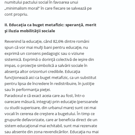
numitului pactului social în favoarea unui
„minimalism moral” în care fiecare se salvează pe
cont propriu.
II. Educația ca buget metafizic: speranță, merit
și iluzia mobilității sociale
Revenind la educație, când 82,6% dintre români
spun că vor mai mulți bani pentru educație, nu
exprimă un consens pedagogic sau o viziune
sistemică. Exprimă o dorință colectivă de ieșire din
impas, o proiecție simbolică a salvării sociale în
absența altor orizonturi credibile. Educația
funcționează aici ca buget metafizic, ca un substitut
pentru lipsa de încredere în redistribuire, în justiție
sau în performanța pieței.
Paradoxul e că exact aceia care au fost, într-o
oarecare măsură, integrați prin educație (persoanele
cu studii superioare, din urbanul mare) sunt cei mai
vocali în cererea de creștere a bugetului. În timp ce
grupurile defavorizate, care ar beneficia direct de un
sistem educațional mai echitabil, sunt mai rezervate
sau absente din zona revendicărilor. Educația nu mai