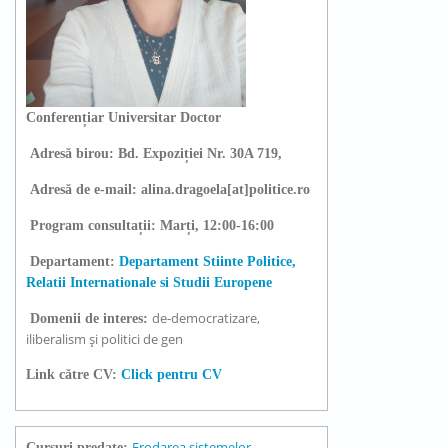
Conferențiar
Universitar Doctor
Adresă birou:
Bd. Expoziției Nr. 30A 719,
Adresă de e-mail:
alina.dragoela[at]politice.ro
Program consultații:
Marți, 12:00-16:00
Departament:
Departament Stiinte Politice,
Relatii Internationale si Studii Europene
de-democratizare,
Domenii de interes:
iliberalism și politici de gen
Link către CV:
Click pentru CV
Erodarea sistemelor
Cursuri predate: