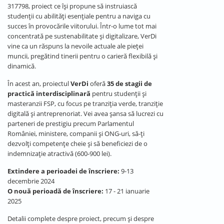
317798, proiect ce își propune să instruiască
studenții cu abilități esențiale pentru a naviga cu
succes în provocările viitorului. Într-o lume tot mai
concentrată pe sustenabilitate și digitalizare, VerDi
vine ca un răspuns la nevoile actuale ale pieței
muncii, pregătind tinerii pentru o carieră flexibilă și
dinamică.
În acest an, proiectul
VerDi
oferă
35 de stagii de
practică interdisciplinară
pentru studenții și
masteranzii FSP, cu focus pe tranziția verde, tranziție
digitală și antreprenoriat. Vei avea șansa să lucrezi cu
parteneri de prestigiu precum Parlamentul
României, ministere, companii și ONG-uri, să-ți
dezvolți competențe cheie și să beneficiezi de o
indemnizație atractivă (600-900 lei).
Extindere a perioadei de înscriere:
9-13
decembrie 2024
O nouă perioadă de înscriere:
17 - 21 ianuarie
2025
Detalii complete despre proiect, precum și despre