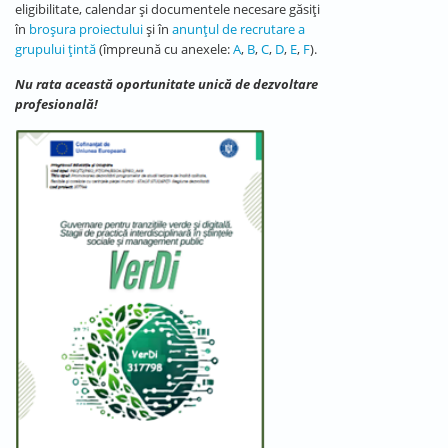
eligibilitate, calendar și documentele necesare găsiți
în
broșura proiectului
și în
anunțul de recrutare a
grupului țintă
(împreună cu anexele:
A
,
B
,
C
,
D
,
E
,
F
).
Nu rata această oportunitate unică de dezvoltare
profesională!