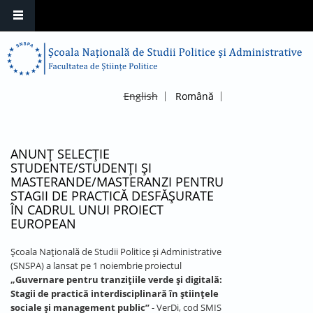
English
Română
ANUNȚ SELECȚIE
STUDENTE/STUDENȚI ȘI
MASTERANDE/MASTERANZI PENTRU
STAGII DE PRACTICĂ DESFĂȘURATE
ÎN CADRUL UNUI PROIECT
EUROPEAN
Școala Națională de Studii Politice și Administrative
(SNSPA) a lansat pe 1 noiembrie proiectul
„Guvernare pentru tranzițiile verde și digitală:
Stagii de practică interdisciplinară în științele
sociale și management public”
- VerDi, cod SMIS