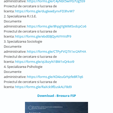
administrative:
https://forms.gle/C4yNbt5wiYG7Ug5S9
Proiectul de cercetare si lucrarea de
licenta:
https://forms.gle/dugkeeEynvFD3hvW7
2. Specializarea R.I.S.E.
Documente
administrative:
https://forms.gle/8hpgYgMiMSvdcpCo6
Proiectul de cercetare si lucrarea de
licenta:
https://forms.gle/ebdE8JQyAVYrVsfF9
3. Specializarea Sociologie
Documente
administrative:
https://forms.gle/CTPyFVQ7X1xr2AFHA
Proiectul de cercetare si lucrarea de
licenta:
https://forms.gle/qUbzyN1BM1xQrkoi9
4. Specializarea Psihologie
Documente
administrative:
https://forms.gle/KD4zuGrhJzfe8R7q6
Proiectul de cercetare si lucrarea de
licenta:
https://forms.gle/RaXck9fEuskALF8d9
Download - Brosura FSP