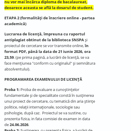
nu vor mai încărca diploma de bacalaureat,
deoarece aceasta se află la dosarul de student.
ETAPA 2 (formalități de înscriere online - partea
academică)
Lucrarea de licenţă, împreuna cu raportul
antiplagiat obtinut de la biblioteca SNSPA
și
proiectul de cercetare se vor transmite online,
în
format PDF, până la data de 21 iunie 2026, ora
23,59
. (pe prima pagină, a lucrării de licență, se va
face mențiunea "conform cu originalul" și semnătura
absolventului).
PROGRAMAREA EXAMENULUI DE LICENȚĂ
Proba 1:
Proba de evaluare a cunoștințelor
fundamentale şi de specialitate constă în susținerea
unui proiect de cercetare, cu tematică din aria științe
politice, relații internaționale, sociologie sau
psihologie, după caz. Proiectul se va sustine, cu
prezenta fizica, in fata comisiei de examen in data
de
24.06.2026
.
Proba 2:
Susținerea, cu prezenta fizica, a lucrării de