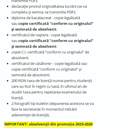
transmite PDF);
declarație privind originalitatea lucrării (se va
completa și semna; se transmite PDF);
diploma de bacalaureat - copie legalizată
sau
copie certificată “conform cu originalul”
și semnată de absolvent
;
certificatul de naştere - copie legalizată
sau
copie certificată “conform cu originalul”
și semnată de absolvent
;
copie C.I. certificată “conform cu originalul” de
absolvent;
certificatul de căsătorie – copie legalizată sau
copie certificată “conform cu originalul” și
semnată de absolvent;
200 RON taxa de licenţă numai pentru studenţii
care au fost în regim cu taxă, în ultimul an de
studii/ taxa pentru repetarea examenului de
licenţă.
2 fotografii tip buletin (depunerea acestora se va
face la secretariat în momentul ridicării
adeverinței de licență).
IMPORTANT: absolvenții din promoția 2023-2026