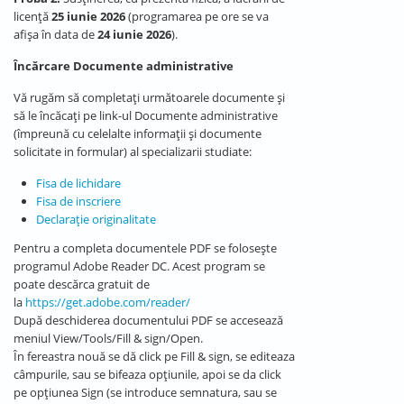
licență
25 iunie 2026
(programarea pe ore se va
afișa în data de
24 iunie 2026
).
Încărcare Documente administrative
Vă rugăm să completați următoarele documente și
să le încăcați pe link-ul Documente administrative
(împreună cu celelalte informații și documente
solicitate in formular) al specializarii studiate:
Fisa de lichidare
Fisa de inscriere
Declarație originalitate
Pentru a completa documentele PDF se folosește
programul Adobe Reader DC. Acest program se
poate descărca gratuit de
la
https://get.adobe.com/reader/
După deschiderea documentului PDF se accesează
meniul View/Tools/Fill & sign/Open.
În fereastra nouă se dă click pe Fill & sign, se editeaza
câmpurile, sau se bifeaza opțiunile, apoi se da click
pe opțiunea Sign (se introduce semnatura, sau se