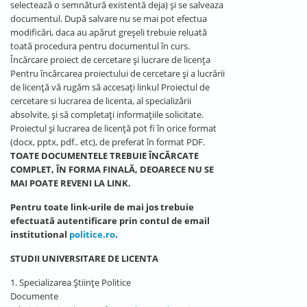
selectează o semnătură existentă deja) și se salveaza
documentul. După salvare nu se mai pot efectua
modificări, daca au apărut greșeli trebuie reluată
toată procedura pentru documentul în curs.
Încărcare proiect de cercetare și lucrare de licența
Pentru încărcarea proiectului de cercetare și a lucrării
de licență vă rugăm să accesați linkul Proiectul de
cercetare si lucrarea de licenta, al specializării
absolvite, și să completați informațiile solicitate.
Proiectul și lucrarea de licență pot fi în orice format
(docx, pptx, pdf.. etc), de preferat în format PDF.
TOATE DOCUMENTELE TREBUIE ÎNCĂRCATE
COMPLET, ÎN FORMA FINALĂ, DEOARECE NU SE
MAI POATE REVENI LA LINK.
Pentru toate link-urile de mai jos trebuie
efectuată autentificare prin contul de email
institutional
politice.ro
.
STUDII UNIVERSITARE DE LICENTA
1. Specializarea Științe Politice
Documente