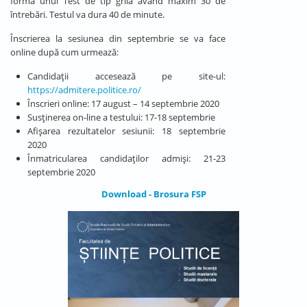
forma unui Test de tip grilă având maxim 30 de
întrebări. Testul va dura 40 de minute.
Înscrierea la sesiunea din septembrie se va face
online după cum urmează:
Candidații accesează pe site-ul:
https://admitere.politice.ro/
Înscrieri online: 17 august – 14 septembrie 2020
Susținerea on-line a testului: 17-18 septembrie
Afișarea rezultatelor sesiunii: 18 septembrie
2020
Înmatricularea candidaților admiși: 21-23
septembrie 2020
Download - Brosura FSP