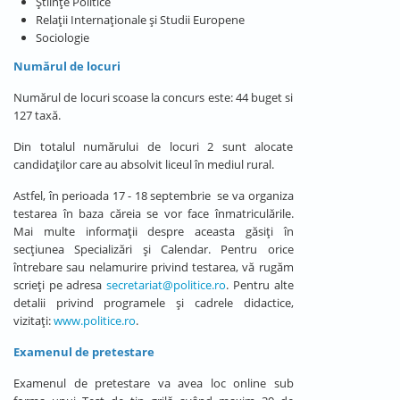
Științe Politice
Relații Internaționale și Studii Europene
Sociologie
Numărul de locuri
Numărul de locuri scoase la concurs este: 44 buget si
127 taxă.
Din totalul numărului de locuri 2 sunt alocate
candidaților care au absolvit liceul în mediul rural.
Astfel, în perioada 17 - 18 septembrie se va organiza
testarea în baza căreia se vor face înmatriculările.
Mai multe informații despre aceasta găsiți în
secțiunea Specializări și Calendar. Pentru orice
întrebare sau nelamurire privind testarea, vă rugăm
scrieți pe adresa
secretariat@politice.ro
. Pentru alte
detalii privind programele și cadrele didactice,
vizitați:
www.politice.ro
.
Examenul de pretestare
Examenul de pretestare va avea loc online sub