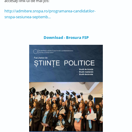
accesați link-ul de mai jos:
http://admitere.snspa.ro/programarea-candidatilor-
snspa-sesiunea-septemb...
Download - Brosura FSP