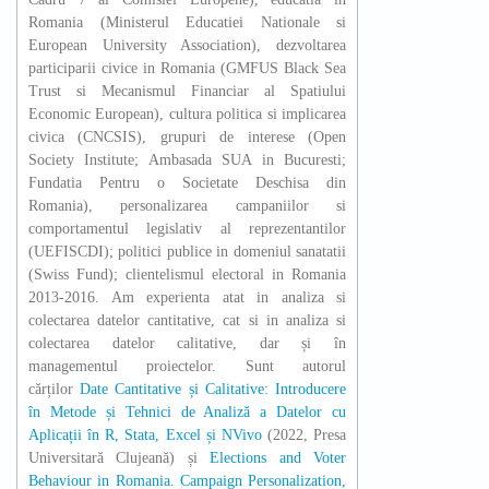
Romania (Ministerul Educatiei Nationale si
European University Association), dezvoltarea
participarii civice in Romania (GMFUS Black Sea
Trust si Mecanismul Financiar al Spatiului
Economic European), cultura politica si implicarea
civica (CNCSIS), grupuri de interese (Open
Society Institute; Ambasada SUA in Bucuresti;
Fundatia Pentru o Societate Deschisa din
Romania), personalizarea campaniilor si
comportamentul legislativ al reprezentantilor
(UEFISCDI); politici publice in domeniul sanatatii
(Swiss Fund); clientelismul electoral in Romania
2013-2016. Am experienta atat in analiza si
colectarea datelor cantitative, cat si in analiza si
colectarea datelor calitative, dar și în
managementul proiectelor. Sunt autorul
cărților
Date Cantitative și Calitative: Introducere
în Metode și Tehnici de Analiză a Datelor cu
Aplicații în R, Stata, Excel și NVivo
(2022, Presa
Universitară Clujeană) și
Elections and Voter
Behaviour in Romania. Campaign Personalization,