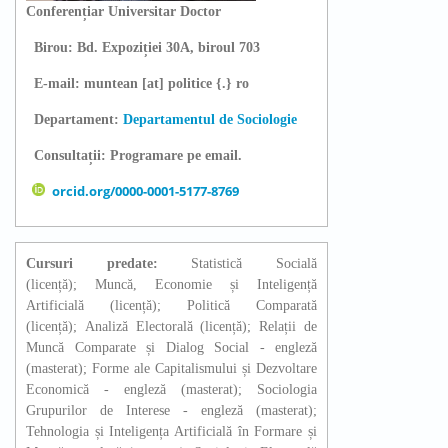
Conferențiar Universitar Doctor
Birou: Bd.
Expoziției 30A, biroul 703
E-mail:
muntean [at] politice {.} ro
Departament:
Departamentul de Sociologie
Consultații: Programare pe email.
orcid.org/0000-0001-5177-8769
Cursuri predate:
Statistică Socială
(licență); Muncă, Economie și Inteligență
Artificială (licență); Politică Comparată
(licență); Analiză Electorală (licență); Relații de
Muncă Comparate și Dialog Social - engleză
(masterat); Forme ale Capitalismului și Dezvoltare
Economică - engleză (masterat); Sociologia
Grupurilor de Interese - engleză (masterat);
Tehnologia și Inteligența Artificială în Formare și