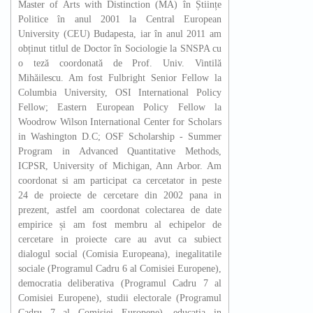
Master of Arts with Distinction (MA) în Științe
Politice în anul 2001 la Central European
University (CEU) Budapesta, iar în anul 2011 am
obținut titlul de Doctor în Sociologie la SNSPA cu
o teză coordonată de Prof. Univ. Vintilă
Mihăilescu. Am fost Fulbright Senior Fellow la
Columbia University, OSI International Policy
Fellow; Eastern European Policy Fellow la
Woodrow Wilson International Center for Scholars
in Washington D.C; OSF Scholarship - Summer
Program in Advanced Quantitative Methods,
ICPSR, University of Michigan, Ann Arbor. Am
coordonat si am participat ca cercetator in peste
24 de proiecte de cercetare din 2002 pana in
prezent, astfel am coordonat colectarea de date
empirice și am fost membru al echipelor de
cercetare in proiecte care au avut ca subiect
dialogul social (Comisia Europeana), inegalitatile
sociale (Programul Cadru 6 al Comisiei Europene),
democratia deliberativa (Programul Cadru 7 al
Comisiei Europene), studii electorale (Programul
Cadru 7 al Comisiei Europene), educatia in