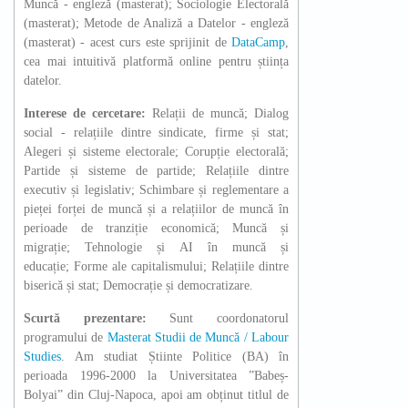
Muncă - engleză (masterat); Sociologie Electorală
(masterat);
Metode de Analiză a Datelor - engleză
(masterat) - acest curs este sprijinit de
DataCamp
,
cea mai intuitivă platformă online pentru știința
datelor.
Interese de cercetare:
Relații de muncă; Dialog
social - relațiile dintre sindicate, firme și stat;
Alegeri și sisteme electorale; Corupție electorală;
Partide și sisteme de partide; Relațiile dintre
executiv și legislativ; Schimbare și reglementare a
pieței forței de muncă și a relațiilor de muncă în
perioade de tranziție economică; Muncă și
migrație; Tehnologie și AI în muncă și
educație; Forme ale capitalismului; Relațiile dintre
biserică și stat; Democrație și democratizare.
Scurtă prezentare:
Sunt coordonatorul
programului de
Masterat Studii de Muncă / Labour
Studies
. Am studiat Știinte Politice (BA) în
perioada 1996-2000 la Universitatea ”Babeș-
Bolyai” din Cluj-Napoca, apoi am obținut titlul de