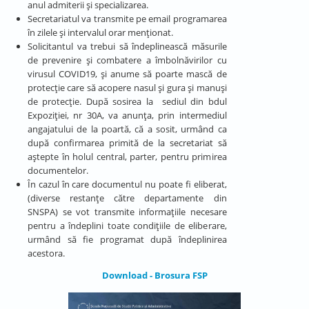
anul admiterii și specializarea.
Secretariatul va transmite pe email programarea
în zilele şi intervalul orar menţionat.
Solicitantul va trebui să îndeplinească măsurile
de prevenire şi combatere a îmbolnăvirilor cu
virusul COVID19, şi anume să poarte mască de
protecţie care să acopere nasul şi gura şi manuşi
de protecţie. După sosirea la sediul din bdul
Expoziției, nr 30A, va anunţa, prin intermediul
angajatului de la poartă, că a sosit, urmând ca
după confirmarea primită de la secretariat să
aștepte în holul central, parter, pentru primirea
documentelor.
În cazul în care documentul nu poate fi eliberat,
(diverse restanțe către departamente din
SNSPA) se vot transmite informaţiile necesare
pentru a îndeplini toate condiţiile de eliberare,
urmând să fie programat după îndeplinirea
acestora.
Download - Brosura FSP