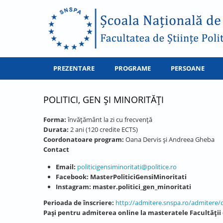
PREZENTARE
PROGRAME
PERSOANE
POLITICI, GEN ȘI MINORITĂȚI
Forma:
învățământ la zi cu frecvență
Durata:
2 ani (120 credite ECTS)
Coordonatoare program:
Oana Dervis și Andreea Gheba
Contact
Email:
politicigensiminoritati@politice.ro
Facebook: MasterPoliticiGensiMinoritati
Instagram: master.politici_gen_minoritati
Perioada de înscriere:
http://admitere.snspa.ro/admitere/
Pași pentru admiterea online la masteratele Facultăţii d