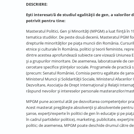
DESCRIERE:
Ești interesat/ă de studiul egalității de gen, a valoril
potrivit pentru tine:
Masteratul Politici, Gen și Minorități (MPGM) a luat ființă î
tematica studiilor. De peste două decenii, Masteratul PGM forme
drepturile minorităților pe piața muncii din România. Cursuril
etnice și culturale în România, politici și teorii feministe, repr
dintre acestea aprofundează subiecte care vizează Uniunea Eur
și a grupurilor minoritare. De asemenea, laboratoarele de cerc
cercetare specifice științelor sociale. Programele de practică 
(precum: Senatul României, Comisia pentru egalitate de șanse
Ministerul Muncii și Solidarității Sociale, Ministerul Afaceri
Dezvoltare, Asociaţia de Drept Internaţional şi Relaţii Interna
răspund nevoilor și intereselor personale masteranzilor/mas
MPGM pune accentul atât pe dezvoltarea competențelor practi
Acest masterat pregătește absolvenții și absolventele pentru 
șanse, experți/experte în politici de gen în educație și pe piaț
în cadrul partidelor politice), marketing, publicitate, experți/e
politic; de asemenea, MPGM poate deschide drumul către dez