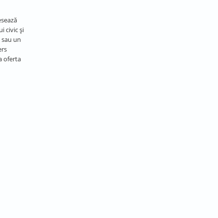
esează
 civic și
e sau un
ers
a oferta