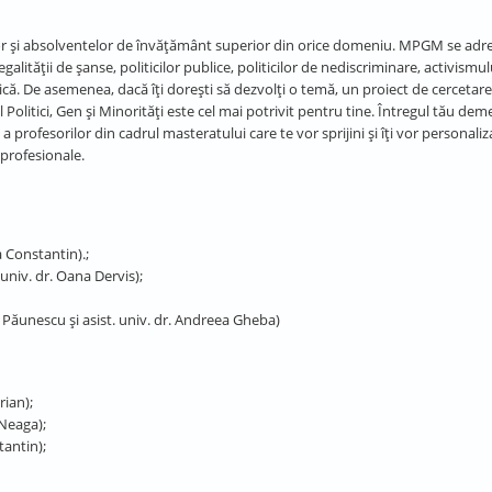
ților și absolventelor de învățământ superior din orice domeniu. MPGM se adr
lității de șanse, politicilor publice, politicilor de nediscriminare, activismului
mică. De asemenea, dacă îți dorești să dezvolți o temă, un proiect de cercetar
 Politici, Gen și Minorități este cel mai potrivit pentru tine. Întregul tău dem
 profesorilor din cadrul masteratului care te vor sprijini și îți vor personaliz
 profesionale.
a Constantin).;
. univ. dr. Oana Dervis);
ai Păunescu și asist. univ. dr. Andreea Gheba)
rian);
 Neaga);
tantin);