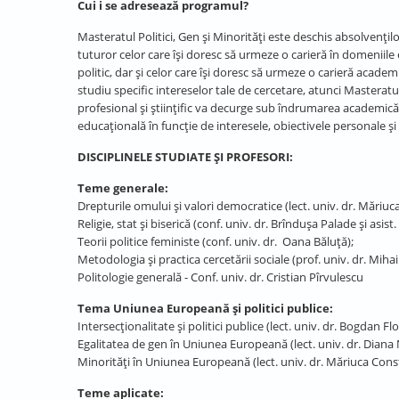
Cui i se adresează programul?
Masteratul Politici, Gen și Minorități este deschis absolven
tuturor celor care își doresc să urmeze o carieră în domeniile ega
politic, dar și celor care își doresc să urmeze o carieră acade
studiu specific intereselor tale de cercetare, atunci Masteratul
profesional și științific va decurge sub îndrumarea academică a
educațională în funcție de interesele, obiectivele personale și
DISCIPLINELE STUDIATE ȘI PROFESORI:
Teme generale:
Drepturile omului și valori democratice (lect. univ. dr. Măriuc
Religie, stat și biserică (conf. univ. dr. Brîndușa Palade și asist
Teorii politice feministe (conf. univ. dr. Oana Băluță);
Metodologia și practica cercetării sociale (prof. univ. dr. Mih
Politologie generală - Conf. univ. dr. Cristian Pîrvulescu
Tema Uniunea Europeană și politici publice:
Intersecționalitate și politici publice (lect. univ. dr. Bogdan Flo
Egalitatea de gen în Uniunea Europeană (lect. univ. dr. Diana
Minorități în Uniunea Europeană (lect. univ. dr. Măriuca Cons
Teme aplicate: