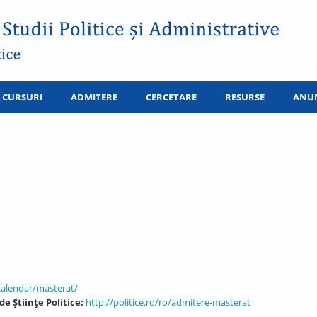
CURSURI
ADMITERE
CERCETARE
RESURSE
ANU
calendar/masterat/
e Ştiinţe Politice:
http://politice.ro/ro/admitere-masterat