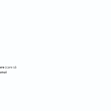
are
(care să
 unui