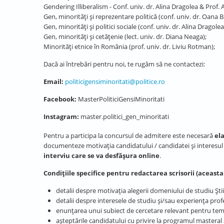
Gendering Illiberalism - Conf. univ. dr. Alina Dragolea & Prof.
Gen, minorităţi şi reprezentare politică (conf. univ. dr. Oana B
Gen, minorități și politici sociale (conf. univ. dr. Alina Dragolea
Gen, minorități și cetăţenie (lect. univ. dr. Diana Neaga);
Minorităţi etnice în România (prof. univ. dr. Liviu Rotman);
Dacă ai întrebări pentru noi, te rugăm să ne contactezi:
Email:
politicigensiminoritati@politice.ro
Facebook:
MasterPoliticiGensiMinoritati
Instagram:
master.politici_gen_minoritati
Pentru a participa la concursul de admitere este necesară
el
documenteze motivația candidatului / candidatei și interesul
interviu care se va desfășura online
.
Condițiile specifice pentru redactarea scrisorii (aceasta
detalii despre motivația alegerii domeniului de studiu Ști
detalii despre interesele de studiu și/sau experiența prof
enunțarea unui subiect de cercetare relevant pentru tem
așteptările candidatului cu privire la programul masteral