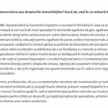
or democratice sau drepturile minorităților? Dacă da, vezi în ce măsur
n 1998, reprezentând la momentul respectiv o noutate în România în ceea ce pr
ază la cel mai înalt nivel specialiști în domeniile egalitate de gen, egalitate
e oferite ating teme variate precum: valori democratice, drepturile omului, m
ezentare politică, educație pentru egalitate de șanse, politici intersecționale, 
opeană, cetățenia în context global și politicile de dezvoltare din perspect
etare oferă studenților posibilitatea de a se familiariza cu metode și tehnici
specializate oferite în cadrul masteratului se desfășoară în instituții publice 
 din cadrul Camerei Deputaților, Consiliul Național pentru Combaterea Discr
lor Interne-Direcția pentru drepturile omului, Agenţia de Cooperare Internaţio
ţionale etc.), dar și în organizații non-guvernamentale sau în cadrul unor orga
terandelor.
ce, profesionale, cât și a competențelor teoretice ale masteranzilor și mas
domenii profesionale și ocupații foarte diverse, precum: experți/experte în e
a muncii, funcții/ocupații în cadrul administrației publice centrale sau locale (
xperte pentru ONG-uri de profil, jurnaliști/jurnaliste de specialitate, activism c
voltarea unei cariere academice.