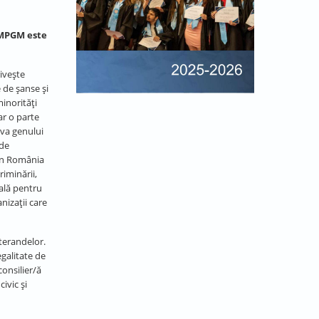
ă MPGM este
ivește
 de șanse și
inorități
iar o parte
iva genului
 de
din România
iminării,
nală pentru
nizații care
terandelor.
galitate de
consilier/ă
ivic și