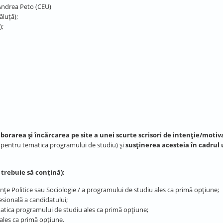
 Andrea Peto (CEU)
ăluță);
);
aborarea și încărcarea pe site a unei scurte scrisori de intenție/motiv
 pentru tematica programului de studiu) și
susținerea acesteia în cadrul
 trebuie să conțină):
ințe Politice sau Sociologie / a programului de studiu ales ca primă opțiune;
esională a candidatului;
atica programului de studiu ales ca primă opțiune;
 ales ca primă opțiune.